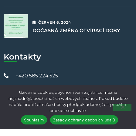
ČERVEN
6
, 2024
DOČASNÁ ZMĚNA OTVÍRACÍ DOBY
Kontakty
+420 585 224 525
Zputrojice@zputrojice.cz
Užíváme cookies, abychom vám zajistili co možná
nejsnadnější použití našich webových stránek. Pokud budete
Horní náměstí 10, 779 00 Olomouc
nadále prohlížet naše stránky předpokládáme, že s použitím
cookies souhlasíte.
Souhlasím
Zásady ochrany osobních údajů