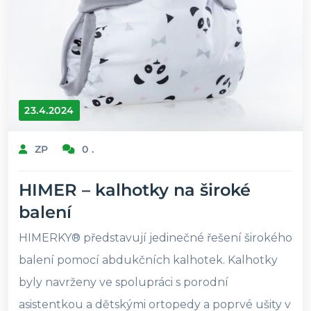
23.4.2024
ZP
0 .
HIMER – kalhotky na široké
balení
HIMERKY® představují jedinečné řešení širokého
balení pomocí abdukčních kalhotek. Kalhotky
byly navrženy ve spolupráci s porodní
asistentkou a dětskými ortopedy a poprvé ušity v